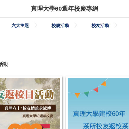
真理大學60週年校慶專網
六大主題
校慶活動
校友活動
活動