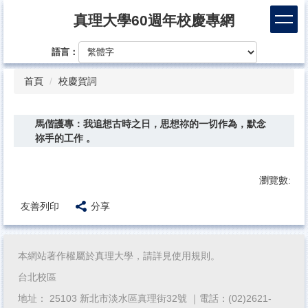
跳
真理大學60週年校慶專網
到
主
語言：
要
內
首頁
校慶賀詞
容
區
馬偕護專：我追想古時之日，思想祢的一切作為，默念
祢手的工作 。
瀏覽數:
友善列印
分享
本網站著作權屬於真理大學，請詳見使用規則。
台北校區
地址： 25103 新北市淡水區真理街32號 ｜電話：(02)2621-