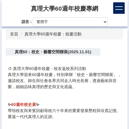
跳
真理大學60週年校慶專網
到
主
語言：
要
內
首頁
真理大學60週年校慶：校慶活動
容
區
真理60：校史・藝響空間聯展(2025.11.01)
🎨 真理大學60週年校慶・校友返校系列活動
真理大學迎來60週年校慶，特別舉辦「校史・藝響空間聯展」，
邀請校友、師生與社會各界共同走入時光長廊，透過藝術與音
樂，細細品味真理的歷史與文化底蘊。
✨
60週年校史展
✨
帶領校友與來賓回顧母校六十年來的重要發展歷程與珍貴記憶,
重溫一代代真理人的足跡。