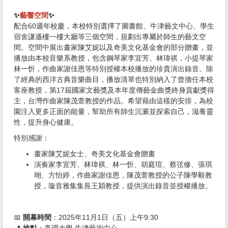
✨
藝響空間
✨
配合60週年校慶，本校特別選擇了圖書館、牛津藝文中心、學生
宿舍謙遜樓一樓大廳等三個空間，規劃出專屬於師生的藝文空
間。空間中展出畫家陳艾妮以及奇美文化基金會的部分贈畫，並
播放由本校音樂系教授，包含鋼琴家李宜芳、林瑋祺，小提琴家
林一忻，作曲家謝佳恩等特別授權本校播放的珍貴演出錄音。除
了經典的西洋古典音樂曲目，播放清單也特別納入了曾擔任本校
客座教授，第17屆國家文藝獎及本年度傳藝金曲獎終身貢獻獎得
主，台灣作曲家陳茂萱教授的作品。希望藉由這樣的安排，為校
園注入更多正面的能量，幫助所有師生沉澱並探索自己，滋養靈
性，提升身心健康。
特別感謝：
畫家陳艾妮女士、奇美文化基金會贈畫
演奏家李宜芳、林瑋祺、林一忻、胡庭瑄、蔡弦修、張琪
翊、方怡婷，作曲家謝佳恩，陳茂萱教授的公子陳學毅教
授，璇音雅集集長王穎教授，提供演出錄音並授權播放。
📅
開幕時間
：2025年11月1日（五）上午9:30