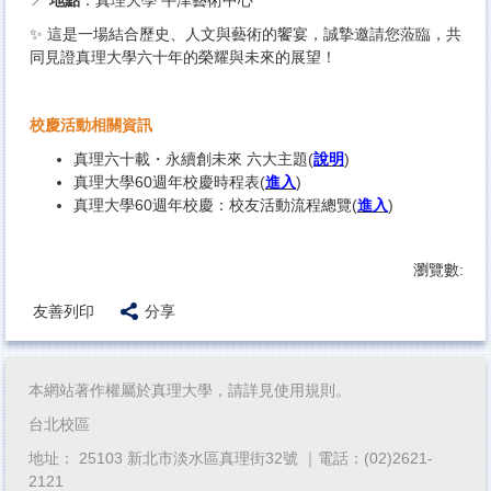
📍
地點
：真理大學 牛津藝術中心
✨ 這是一場結合歷史、人文與藝術的饗宴，誠摯邀請您蒞臨，共
同見證真理大學六十年的榮耀與未來的展望！
校慶活動相關資訊
真理六十載・永續創未來 六大主題(
說明
)
真理大學60週年校慶時程表(
進入
)
真理大學60週年校慶：校友活動流程總覽(
進入
)
瀏覽數:
友善列印
分享
本網站著作權屬於真理大學，請詳見使用規則。
台北校區
地址： 25103 新北市淡水區真理街32號 ｜電話：(02)2621-
2121