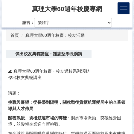
跳
真理大學60週年校慶專網
到
主
語言：
要
內
首頁
真理大學60週年校慶：校友活動
容
區
傑出校友典範講座：謝志堅學長演講
🌊 真理大學60週年校慶・校友返校系列活動
傑出校友典範講座
講題：
挑戰與展望：從長榮到陽明，關稅戰後貨櫃航運變局中的企業領
導與人才佈局
關稅戰後、貨櫃航運市場的轉變
：洞悉市場脈動、突破經營困
境，並帶領企業迎向新挑戰。
在全球貿易版圖瞬息萬變的時代，貨櫃航運正面臨前所未有的挑