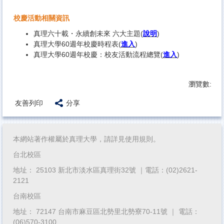
校慶活動相關資訊
真理六十載・永續創未來 六大主題(
說明
)
真理大學60週年校慶時程表(
進入
)
真理大學60週年校慶：校友活動流程總覽(
進入
)
瀏覽數:
友善列印
分享
本網站著作權屬於真理大學，請詳見使用規則。
台北校區
地址： 25103 新北市淡水區真理街32號 ｜電話：(02)2621-
2121
台南校區
地址： 72147 台南市麻豆區北勢里北勢寮70-11號 ｜ 電話：
(06)570-3100