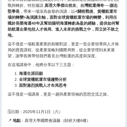
戰與轉折。特別邀請
真理大學傑出校友、台灣航運傳奇──謝志
堅學長
，帶來一場深具啟發的演講：以
<關稅戰後、貨櫃航運市
場的轉變>為演講主軸，
面對全球貨櫃航運市場的轉變，利用任
職於長榮海運40年及幫助陽明海運轉虧為盈的經驗，提供如何幫
助航運企業包括人才佈局、進入未來的挑戰之中，而立於不敗之
地。
這不僅是一場航運產業的前瞻對談，更是一堂企業領導與人才佈
局的寶貴課程。從產業策略到國際局勢，從企業管理到未來展
望，謝學長將帶領我們看見台灣航運的高度與深度。
在這場講座中，他將分享以下三主題：
海運生涯回顧
全球貨櫃航運市場趨勢分析
面對激烈挑戰人才布局思考
這不僅是一場講座，更是一趟與產業領袖的思想交流之旅。
🗓日期：2025年11月1日（六）
📍
地點
：真理大學國際會議廳（財經大樓6樓）